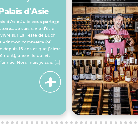
Palais d’Asie
ais d’Asie Julie vous partage
stoire… Je suis ravie d’être
vivre sur La Teste de Buch
ouvrir mon commerce (où
te depuis 16 ans et que j’aime
ment), une ville qui vit
’année. Non, mais je suis [...]
+