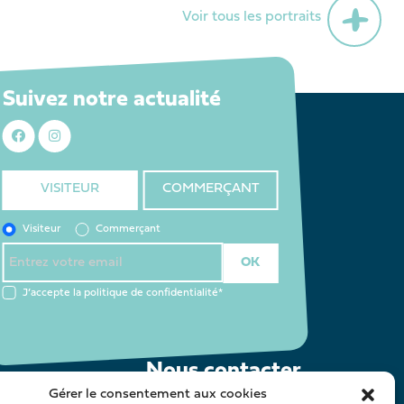
Voir tous les portraits
Suivez notre actualité
VISITEUR
COMMERÇANT
Visiteur
Commerçant
J’accepte la
politique de confidentialité
*
Nous contacter
Gérer le consentement aux cookies
oca@latestedebuch.fr