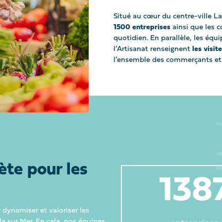
Situé au cœur du centre-ville 
1500 entreprises
ainsi que les
quotidien. En parallèle, les éq
l’Artisanat renseignent
les visit
l’ensemble des commerçants et a
ète pour les
146
 dynamiser et valoriser les
 sur Mer. En cela, nos équipes