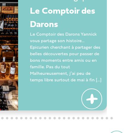
Le Comptoir des
Darons
Le Comptoir des Darons Yannick
vous partage son histoire…
Epicurien cherchant à partager des
belles découvertes pour passer de
bons moments entre amis ou en
famille. Pas du tout
Malheureusement, j’ai peu de
temps libre surtout de mai à fin [...]
+