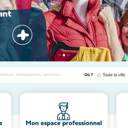
+
+
+
Où ?
e
Mon espace professionnel