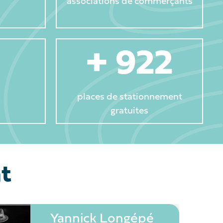
associations de commerçants
+ 
975
places de stationnement
gratuites
t
Yannick Longépé