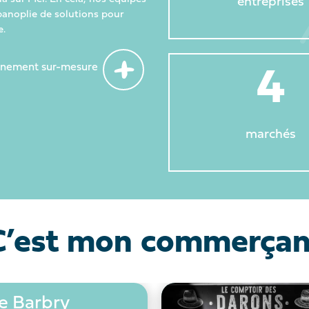
entreprises
panoplie de solutions pour
e.
gnement sur-mesure
4
marchés
C’est mon commerçan
ie Barbry