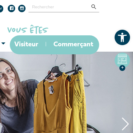
Search Button
Search
for:
r
Ouvrir la barre d’outils
Visiteur
Commerçant