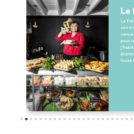
 de
Le 
Le Pal
son hi
venue 
pour 
j’habi
pas
énormé
 gens
toute l
ba » et
tes pour
ur [...]
+