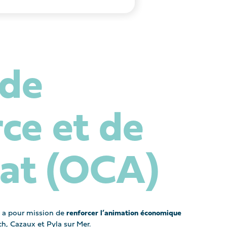
 de
e et de
nat (OCA)
A a pour mission de
renforcer l’animation économique
h, Cazaux et Pyla sur Mer.