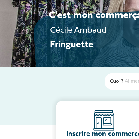
Mathieu Malgogne
Cécile Ambaud
Jonathan Gonzales
L’Aillet
Fringuette
La Cabane du Pirelon
Quoi ?
Inscrire mon commerc