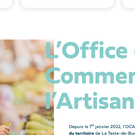
L’Office
Commerc
l’Artisa
er
Depuis le 1
janvier 2022, l’OC
du territoire
de La Teste-de-Buc