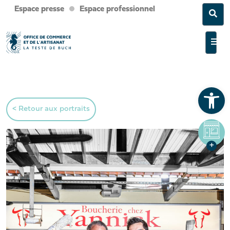
Espace presse
Espace professionnel
Sea
Men
Ouvrir la barre d’outils
< Retour aux portraits