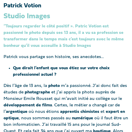
Patrick Votion
Studio Images
“Toujours regarder le côté positif ». Patric Votion est
passionné le photo depuis ses 13 ans, il a vu sa profession se
transformer dans le temps mais c’est toujours avec le même
bonheur qu’il vous acceuille à Studio Images
Patrick vous partage son histoire, ses anecdotes…
Que dirait l’enfant que vous étiez sur votre choix
professionnel actuel ?
Dès l’âge de 13 ans, la
photo
m’a passionné. J’ai donc fait des
études de
photographe
et j’ai appris la photo auprès de
Monsieur Emile Rousset qui m’avait initié au collège sur le
développement de films
. Certes, le métier a changé car de
l’
argentique
où nous étions
apprentis chimistes
et
expert en
optique
, nous sommes passés au
numérique
où il faut être un
bon informaticien. J’ai travaillé 15 ans pour le journal Sud-
Ouest. Et cela fait 34 ans que j’ai ouvert ma
boutique
. Alors