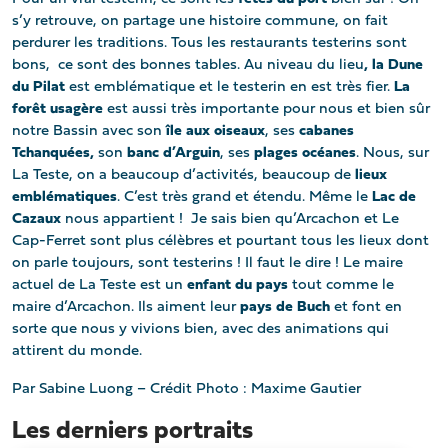
s’y retrouve, on partage une histoire commune, on fait
perdurer les traditions. Tous les restaurants testerins sont
bons, ce sont des bonnes tables. Au niveau du lieu
, la Dune
du Pilat
est emblématique et le testerin en est très fier.
La
forêt usagère
est aussi très importante pour nous et bien sûr
notre Bassin avec son
île aux oiseaux
, ses
cabanes
Tchanquées,
son
banc d’Arguin
, ses
plages océanes
. Nous, sur
La Teste, on a beaucoup d’activités, beaucoup de
lieux
emblématiques
. C’est très grand et étendu. Même le
Lac de
Cazaux
nous appartient ! Je sais bien qu’Arcachon et Le
Cap-Ferret sont plus célèbres et pourtant tous les lieux dont
on parle toujours, sont testerins ! Il faut le dire ! Le maire
actuel de La Teste est un
enfant du pays
tout comme le
maire d’Arcachon. Ils aiment leur
pays de Buch
et font en
sorte que nous y vivions bien, avec des animations qui
attirent du monde.
Par Sabine Luong – Crédit Photo : Maxime Gautier
Les derniers portraits