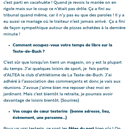
c’est parti en cacahuète ! Quand je revois la mariée on en
rigole mais sur le coup ce n’était pas drôle. Ça a fini au
tribunal quand même, car il n’y pas eu que des paroles ! Il y a
eu aussi ce mariage où le traiteur n’est jamais arrivé. Ça a fini
de façon sympathique autour de pizzas achetées à la dernière
minute !
Comment occupez-vous votre temps de libre sur la
Teste-de-Buch ?
C’est sûr que lorsqu’on tient un magasin, on y est la plupart
du temps. J’ai quelques loisirs de sport, je fais partie
d’ALTEA le club d’athlétisme de La Teste-de-Buch. J’ai
adhéré à l’association des commerçants et donc je vais aux
réunions. J’avoue j’aime bien me reposer chez moi en
jardinant. Mais c’est bientôt la retraite, je pourrais avoir
davantage de loisirs bientôt. (Sourires)
Vos coups de cœur testerins (bonne adresse, lieu,
évènement, une personne…)
Pour un vrai testerin, ce sont les
fêtes du port
bien sûr ! On