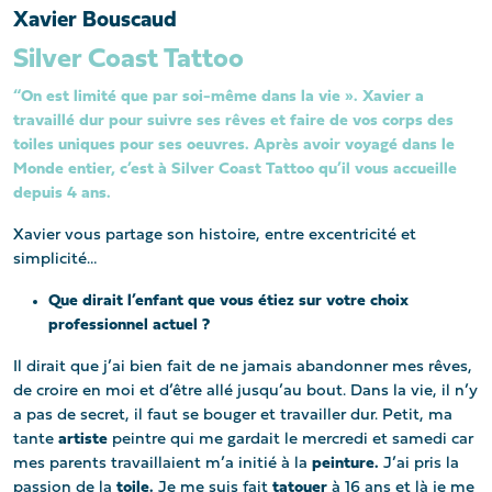
Xavier Bouscaud
Silver Coast Tattoo
“On est limité que par soi-même dans la vie ». Xavier a
travaillé dur pour suivre ses rêves et faire de vos corps des
toiles uniques pour ses oeuvres. Après avoir voyagé dans le
Monde entier, c’est à Silver Coast Tattoo qu’il vous accueille
depuis 4 ans.
Xavier vous partage son histoire, entre excentricité et
simplicité…
Que dirait l’enfant que vous étiez sur votre choix
professionnel actuel ?
Il dirait que j’ai bien fait de ne jamais abandonner mes rêves,
de croire en moi et d’être allé jusqu’au bout. Dans la vie, il n’y
a pas de secret, il faut se bouger et travailler dur. Petit, ma
tante
artiste
peintre qui me gardait le mercredi et samedi car
mes parents travaillaient m’a initié à la
peinture.
J’ai pris la
passion de la
toile.
Je me suis fait
tatouer
à 16 ans et là je me