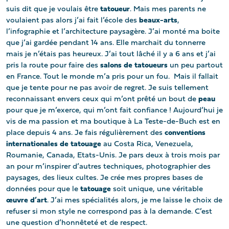
suis dit que je voulais être
tatoueur
. Mais mes parents ne
voulaient pas alors j’ai fait l’école des
beaux-arts
,
l’infographie et l’architecture paysagère. J’ai monté ma boite
que j’ai gardée pendant 14 ans. Elle marchait du tonnerre
mais je n’étais pas heureux. J’ai tout lâché il y a 6 ans et j’ai
pris la route pour faire des
salons de tatoueurs
un peu partout
en France. Tout le monde m’a pris pour un fou. Mais il fallait
que je tente pour ne pas avoir de regret. Je suis tellement
reconnaissant envers ceux qui m’ont prêté un bout de
peau
pour que je m’exerce, qui m’ont fait confiance ! Aujourd’hui je
vis de ma passion et ma boutique à La Teste-de-Buch est en
place depuis 4 ans. Je fais régulièrement des
conventions
internationales de tatouage
au Costa Rica, Venezuela,
Roumanie, Canada, Etats-Unis. Je pars deux à trois mois par
an pour m’inspirer d’autres techniques, photographier des
paysages, des lieux cultes. Je crée mes propres bases de
données pour que le
tatouage
soit unique, une véritable
œuvre d’art
. J’ai mes spécialités alors, je me laisse le choix de
refuser si mon style ne correspond pas à la demande. C’est
une question d’honnêteté et de respect.