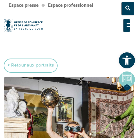
Espace presse
Espace professionnel
Sea
Men
Ouvrir la barre d’outils
< Retour aux portraits