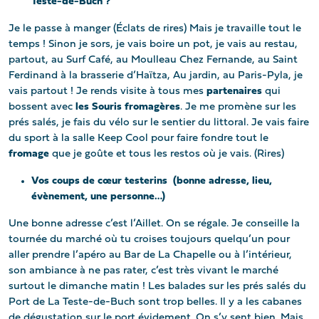
Teste-de-Buch ?
Je le passe à manger (Éclats de rires) Mais je travaille tout le
temps ! Sinon je sors, je vais boire un pot, je vais au restau,
partout, au Surf Café, au Moulleau Chez Fernande, au Saint
Ferdinand à la brasserie d’Haïtza, Au jardin, au Paris-Pyla, je
vais partout ! Je rends visite à tous mes
partenaires
qui
bossent avec
les Souris fromagères
. Je me promène sur les
prés salés, je fais du vélo sur le sentier du littoral. Je vais faire
du sport à la salle Keep Cool pour faire fondre tout le
fromage
que je goûte et tous les restos où je vais. (Rires)
Vos coups de cœur testerins (bonne adresse, lieu,
évènement, une personne…)
Une bonne adresse c’est l’Aillet. On se régale. Je conseille la
tournée du marché où tu croises toujours quelqu’un pour
aller prendre l’apéro au Bar de La Chapelle ou à l’intérieur,
son ambiance à ne pas rater, c’est très vivant le marché
surtout le dimanche matin ! Les balades sur les prés salés du
Port de La Teste-de-Buch sont trop belles. Il y a les cabanes
de dégustation sur le port évidement. On s’y sent bien. Mais