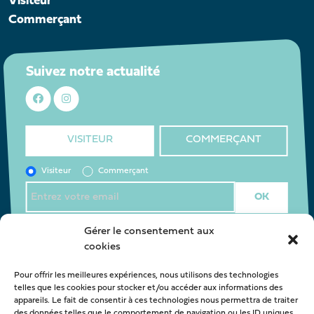
Visiteur
Commerçant
Suivez notre actualité
VISITEUR
COMMERÇANT
Visiteur
Commerçant
J’accepte la
politique de confidentialité
*
Gérer le consentement aux
cookies
Pour offrir les meilleures expériences, nous utilisons des technologies
Nous contacter
telles que les cookies pour stocker et/ou accéder aux informations des
appareils. Le fait de consentir à ces technologies nous permettra de traiter
oca@latestedebuch.fr
des données telles que le comportement de navigation ou les ID uniques