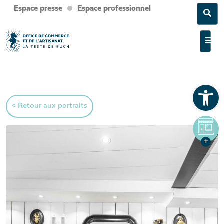
Espace presse
Espace professionnel
Sea
Men
Ouvrir la barre d’outils
< Retour aux portraits