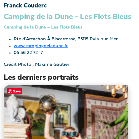
Franck Couderc
Camping de la Dune - Les Flots Bleus
Camping de la Dune – Les Flots Bleus
Rte d’Arcachon À Biscarrosse, 33115 Pyla-sur-Mer
www.campingdeladune.fr
05 56 22 72 17
Crédit Photo : Maxime Gautier
Les derniers portraits
Save