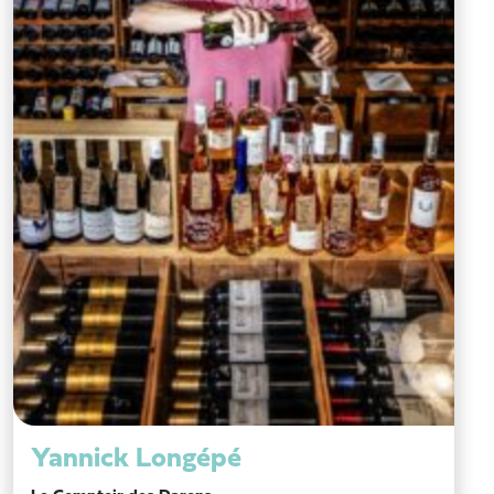
Yannick Longépé