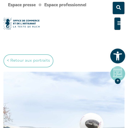
Espace presse
Espace professionnel
Sea
Men
Ouvrir la barre d’outils
< Retour aux portraits