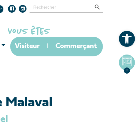
Search Button
Search
for:
r
Ouvrir la barre d’outils
Visiteur
Commerçant
e Malaval
el