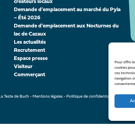
créateurs locaux
Demande d’emplacement au marché du Pyla
– Été 2026
Demande d’emplacement aux Nocturnes du
lac de Cazaux
Les actualités
Recrutement
Espace presse
Pour offrir 
Visiteur
cookies pour
ces technol
Commerçant
navigation ou
consentement
a Teste de Buch -
Mentions légales
-
Politique de confidentialité
- création 
Ac