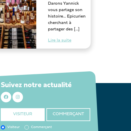
Darons Yannick
vous partage son
histoire… Epicurien
cherchant à
partager des [...]
Lire la suite
Suivez notre actualité
VISITEUR
COMMERÇANT
Visiteur
Commerçant