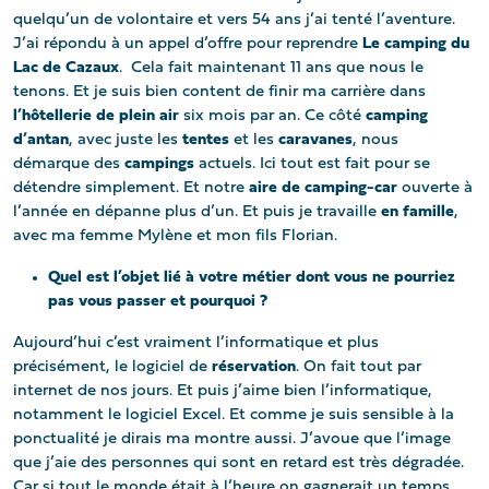
quelqu’un de volontaire et vers 54 ans j’ai tenté l’aventure.
J’ai répondu à un appel d’offre pour reprendre
Le camping du
Lac de Cazaux
. Cela fait maintenant 11 ans que nous le
tenons. Et je suis bien content de finir ma carrière dans
l’hôtellerie de plein air
six mois par an. Ce côté
camping
d’antan
, avec juste les
tentes
et les
caravanes
, nous
démarque des
campings
actuels. Ici tout est fait pour se
détendre simplement. Et notre
aire de camping-car
ouverte à
l’année en dépanne plus d’un. Et puis je travaille
en famille
,
avec ma femme Mylène et mon fils Florian.
Quel est l’objet lié à votre métier dont vous ne pourriez
pas vous passer et pourquoi ?
Aujourd’hui c’est vraiment l’informatique et plus
précisément, le logiciel de
réservation
. On fait tout par
internet de nos jours. Et puis j’aime bien l’informatique,
notamment le logiciel Excel. Et comme je suis sensible à la
ponctualité je dirais ma montre aussi. J’avoue que l’image
que j’aie des personnes qui sont en retard est très dégradée.
Car si tout le monde était à l’heure on gagnerait un temps