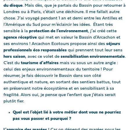
du disque
. Mais dès, que je partais du Bassin pour retourner à
Londres ou à Paris, c’était une déchirure. Il me fallait autre
chose. J’ai voyagé pendant 1 an et demi entre les Antilles et
l’Amérique du Sud pour m’éclaircir les idées. Étant très
sensible à la
protection de l’environnement
, j’ai créé cette
agence réceptive
qui met en valeur le Bassin d’Arcachon et
ses environs ! Arcachon Ecotours propose ainsi des
séjours
professionnels éco responsables
qui prennent tout leur sens
hors saison
, avec ce volet de
sensibilisation environnementale
.
C’est du
tourisme d’affaires
mais vu sous un autre angle :
celui des enjeux environnementaux du territoire ! Pour
résumer, je fais découvrir le Bassin dans son côté
authentique et nature, en sortant des sentiers battus, tout
en préservant notre écosystème et en sensibilisant à sa
fragilité. Alors oui, je pense que l’enfant que j’étais serait
plutôt fier.
Quel est l’objet lié à votre métier dont vous ne pourriez
pas vous passer et pourquoi ?
L’annuaire des marées
! Car on dépend des marées pour les