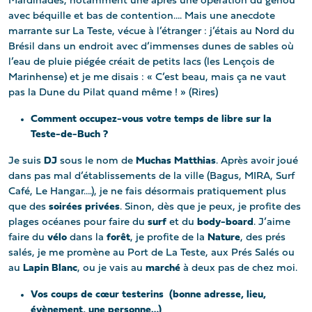
Mardinades, notamment une après une opération du genou
avec béquille et bas de contention…. Mais une anecdote
marrante sur La Teste, vécue à l’étranger : j’étais au Nord du
Brésil dans un endroit avec d’immenses dunes de sables où
l’eau de pluie piégée créait de petits lacs (les Lençois de
Marinhense) et je me disais : « C’est beau, mais ça ne vaut
pas la Dune du Pilat quand même ! » (Rires)
Comment occupez-vous votre temps de libre sur la
Teste-de-Buch ?
Je suis
DJ
sous le nom de
Muchas Matthias
. Après avoir joué
dans pas mal d’établissements de la ville (Bagus, MIRA, Surf
Café, Le Hangar….), je ne fais désormais pratiquement plus
que des
soirées privées
. Sinon, dès que je peux, je profite des
plages océanes pour faire du
surf
et du
body-board
. J’aime
faire du
vélo
dans la
forêt
, je profite de la
Nature
, des prés
salés, je me promène au Port de La Teste, aux Prés Salés ou
au
Lapin Blanc
, ou je vais au
marché
à deux pas de chez moi.
Vos coups de cœur testerins (bonne adresse, lieu,
évènement, une personne…)